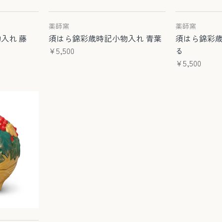
薬師窯
薬師窯
入れ 藤
須はら錦彩歳時記小物入れ 青葉
須はら錦彩歳
¥5,500
る
¥5,500