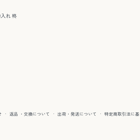
入れ 柊
せ
·
返品 ・交換について
·
出荷・発送について
·
特定商取引法に基