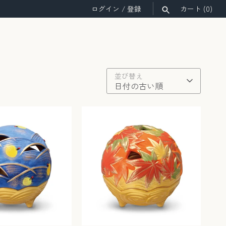
ログイン
/
登録
カート
(0)
検索
並び替え
日付の古い順