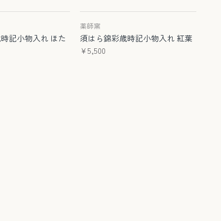
薬師窯
時記小物入れ ほた
須はら錦彩歳時記小物入れ 紅葉
¥5,500