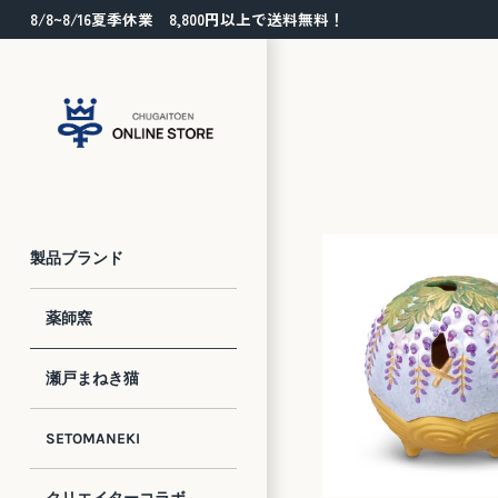
コ
8/8~8/16夏季休業 8,800円以上で送料無料！
ン
テ
ン
ツ
に
ス
キ
ッ
プ
製品ブランド
薬師窯
瀬戸まねき猫
SETOMANEKI