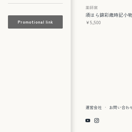
薬師窯
須はら錦彩歳時記小物
¥5,500
Promotional link
運営会社
·
お問い合わ