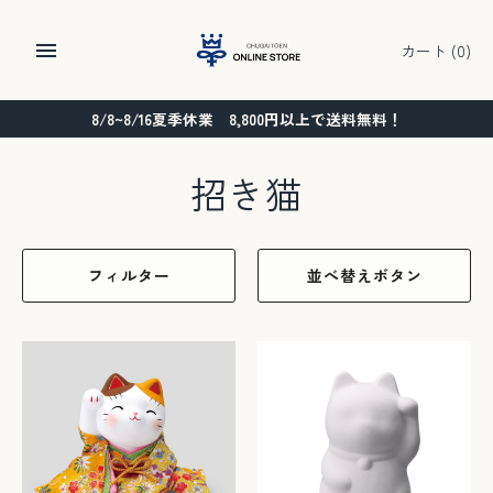
コ
ン
カート
(0)
テ
ン
8/8~8/16夏季休業 8,800円以上で送料無料！
ツ
に
ス
招き猫
キ
ッ
プ
フィルター
並べ替えボタン