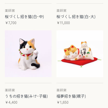
薬師窯
薬師窯
桜づくし招き猫(白･中)
桜づくし招き猫(白･大)
¥7,700
¥11,000
薬師窯
薬師窯
うちの招き猫(みけ･子猫)
福夢招き猫(親子)
¥4,400
¥1,650