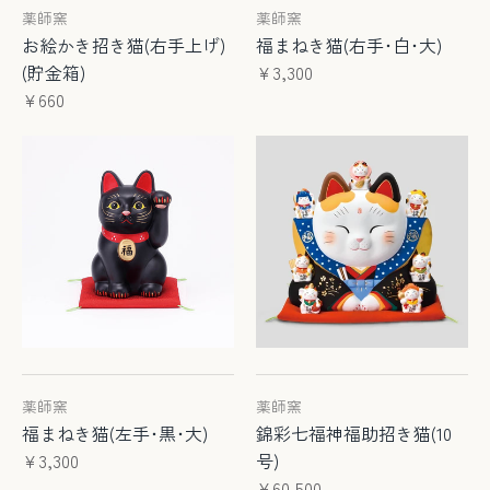
薬師窯
薬師窯
お絵かき招き猫(右手上げ)
福まねき猫(右手･白･大)
(貯金箱)
¥3,300
¥660
薬師窯
薬師窯
福まねき猫(左手･黒･大)
錦彩七福神福助招き猫(10
¥3,300
号)
¥60,500