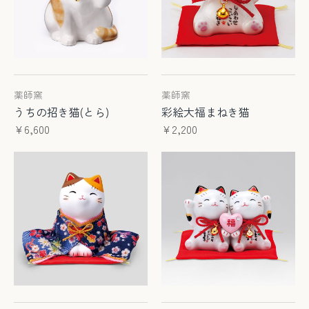
薬師窯
薬師窯
うちの招き猫(とら)
彩絵大福まねき猫
¥6,600
¥2,200