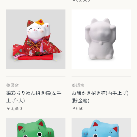
薬師窯
薬師窯
錦彩ちりめん招き猫(左手
お絵かき招き猫(両手上げ)
上げ･大)
(貯金箱)
¥3,850
¥660