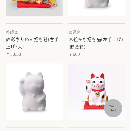
薬師窯
薬師窯
錦彩ちりめん招き猫(右手
お絵かき招き猫(左手上げ)
上げ･大)
(貯金箱)
¥3,850
¥660
Out of
stock