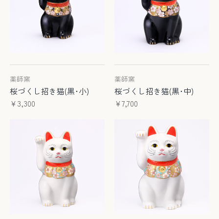
薬師窯
薬師窯
桜づくし招き猫(黒･小)
桜づくし招き猫(黒･中)
¥3,300
¥7,700