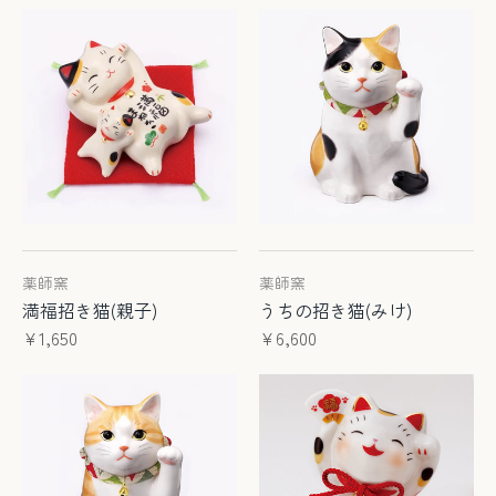
薬師窯
薬師窯
満福招き猫(親子)
うちの招き猫(みけ)
¥1,650
¥6,600