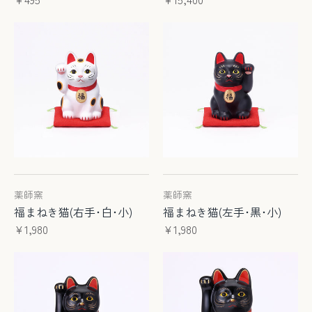
薬師窯
薬師窯
福まねき猫(右手･白･小)
福まねき猫(左手･黒･小)
¥1,980
¥1,980