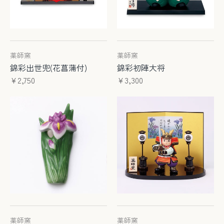
薬師窯
薬師窯
錦彩出世兜(花菖蒲付)
錦彩初陣大将
¥2,750
¥3,300
薬師窯
薬師窯