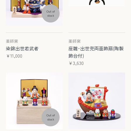
Out of
stock
薬師窯
薬師窯
染錦出世若武者
座雛･出世兜両面飾扇(陶製
¥11,000
飾台付)
¥3,630
Out of
stock