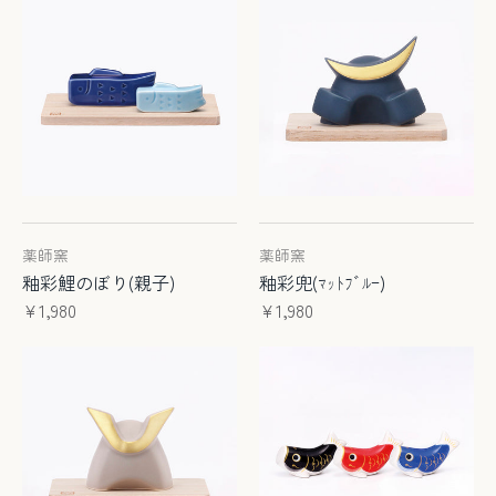
薬師窯
薬師窯
釉彩鯉のぼり(親子)
釉彩兜(ﾏｯﾄﾌﾞﾙｰ)
¥1,980
¥1,980