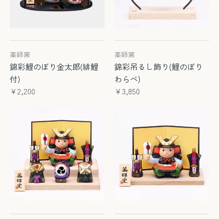
薬師窯
薬師窯
錦彩鯉のぼり金太郎(緋鯉
錦彩吊るし飾り(鯉のぼり
付)
わらべ)
¥2,200
¥3,850