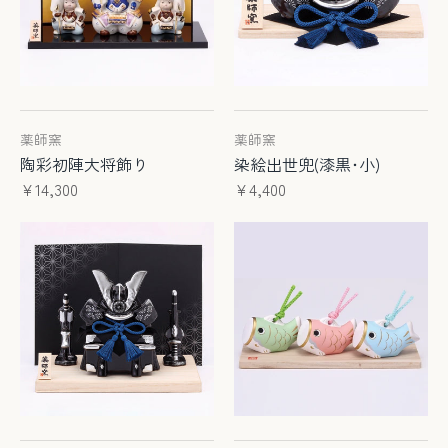
薬師窯
薬師窯
陶彩初陣大将飾り
染絵出世兜(漆黒･小)
¥14,300
¥4,400