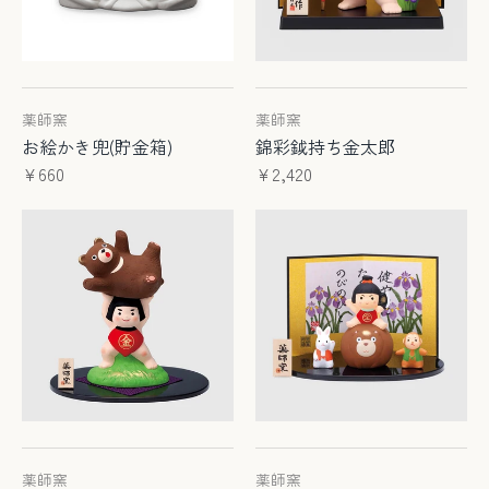
薬師窯
薬師窯
お絵かき兜(貯金箱)
錦彩鉞持ち金太郎
¥660
¥2,420
薬師窯
薬師窯