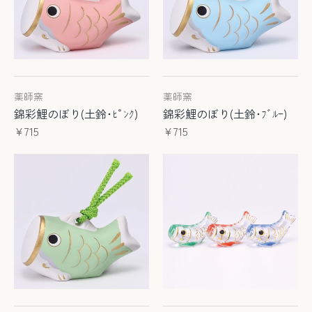
薬師窯
薬師窯
錦彩鯉のぼり(土鈴･ﾋﾟﾝｸ)
錦彩鯉のぼり(土鈴･ﾌﾞﾙｰ)
¥715
¥715