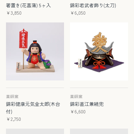
箸置き(花菖蒲) 5ヶ入
錦彩若武者飾り(太刀)
¥3,850
¥6,050
薬師窯
薬師窯
錦彩健康元気金太郎(木台
錦彩直江兼続兜
付)
¥6,600
¥2,750