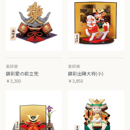
薬師窯
薬師窯
錦彩愛の前立兜
錦彩出陣大将(小)
¥3,300
¥3,850