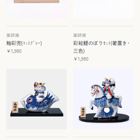
薬師窯
薬師窯
釉彩兜(ﾏｯﾄｸﾞﾚｰ)
彩絵鯉のぼりｾｯﾄ(箸置き･
¥1,980
三色)
¥1,980