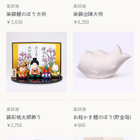
薬師窯
薬師窯
染錦鯉のぼり大将
染錦出陣大将
¥3,630
¥9,350
薬師窯
薬師窯
錦彩桃太郎飾り
お絵かき鯉のぼり(貯金箱)
¥2,750
¥660