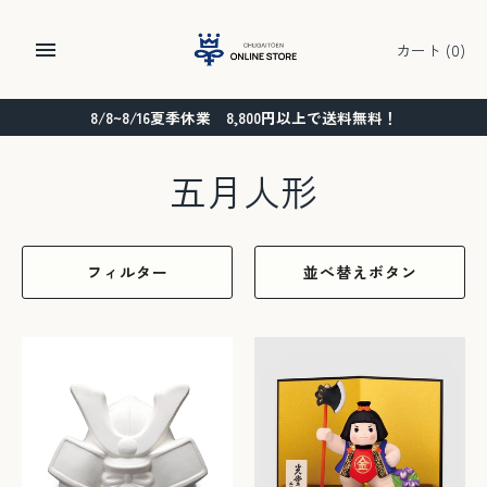
コ
ン
カート
(0)
テ
ン
8/8~8/16夏季休業 8,800円以上で送料無料！
ツ
に
ス
五月人形
キ
ッ
プ
フィルター
並べ替えボタン