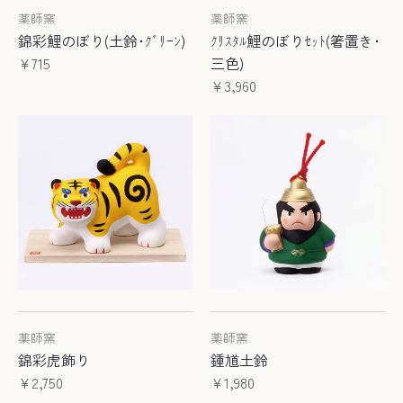
薬師窯
薬師窯
錦彩鯉のぼり(土鈴･ｸﾞﾘｰﾝ)
ｸﾘｽﾀﾙ鯉のぼりｾｯﾄ(箸置き･
¥715
三色)
¥3,960
薬師窯
薬師窯
錦彩虎飾り
鍾馗土鈴
¥2,750
¥1,980