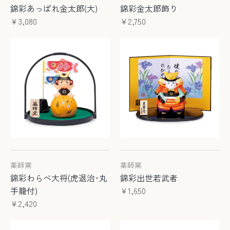
錦彩あっぱれ金太郎(大)
錦彩金太郎飾り
¥3,080
¥2,750
薬師窯
薬師窯
錦彩わらべ大将(虎退治･丸
錦彩出世若武者
手籠付)
¥1,650
¥2,420