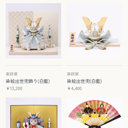
薬師窯
薬師窯
染絵出世兜飾り(白藍)
染絵出世兜(白藍)
¥13,200
¥4,400