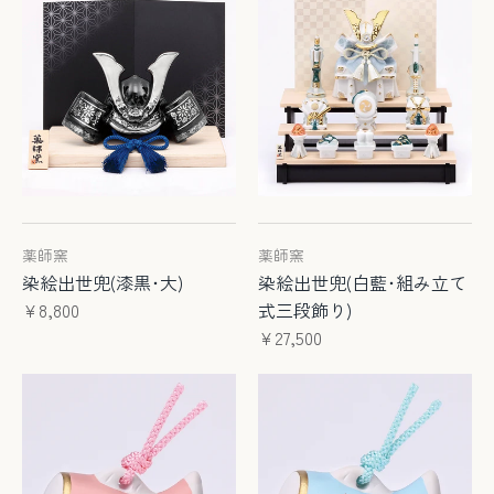
薬師窯
薬師窯
染絵出世兜(漆黒･大)
染絵出世兜(白藍･組み立て
¥8,800
式三段飾り)
¥27,500