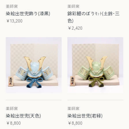
薬師窯
薬師窯
染絵出世兜飾り(漆黒)
錦彩鯉のぼりｾｯﾄ(土鈴･三
¥13,200
色)
¥2,420
薬師窯
薬師窯
染絵出世兜(天色)
染絵出世兜(若緑)
¥8,800
¥8,800