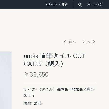
ログイン
/
登録
カート
(0)
検索
前へ
次へ
unpis 直筆タイル CUT
CATS9（額入）
¥36,650
サイズ: （タイル）高さ15×横巾15×奥行
0.5cm
素材: 磁器