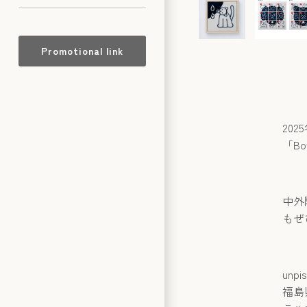
Promotional link
202
「B
中外
もぜ
un
福島