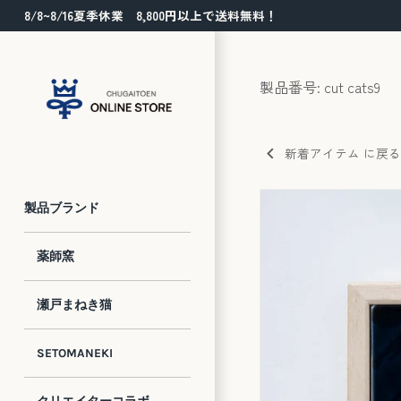
コ
8/8~8/16夏季休業 8,800円以上で送料無料！
ン
テ
ン
製品番号: cut cats9
ツ
に
ス
新着アイテム に戻る
キ
ッ
プ
製品ブランド
薬師窯
瀬戸まねき猫
SETOMANEKI