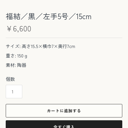
福結／黒／左手5号／15cm
¥6,600
サイズ: 高さ15.5×横巾7×奥行7cm
重さ: 150ｇ
素材: 陶器
個数
カートに追加する
今すぐ購入