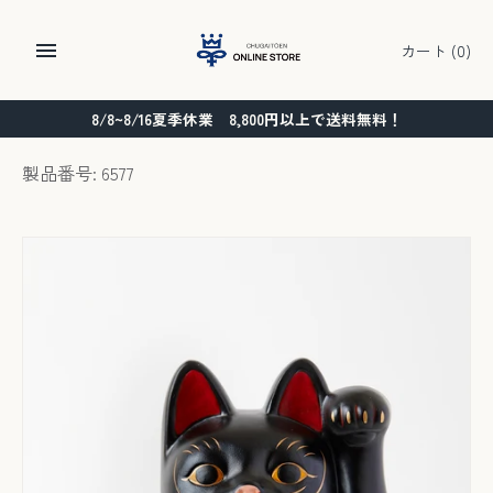
コ
ン
カート
(0)
テ
ン
8/8~8/16夏季休業 8,800円以上で送料無料！
ツ
に
製品番号: 6577
ス
キ
ッ
プ