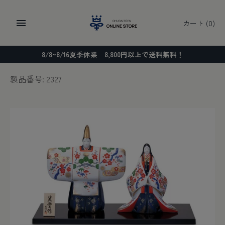
コ
ン
カート
(0)
テ
ン
8/8~8/16夏季休業 8,800円以上で送料無料！
ツ
に
製品番号: 2327
ス
キ
ッ
プ