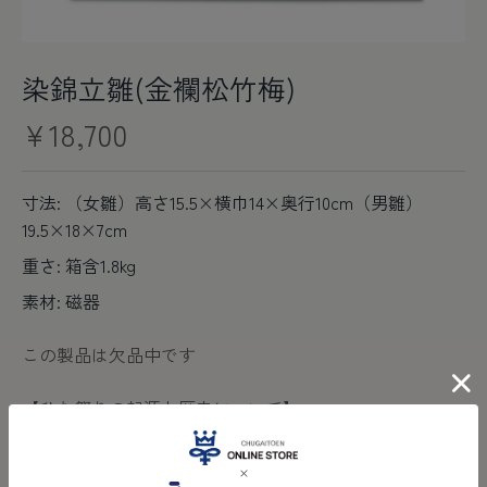
染錦立雛(金襴松竹梅)
¥18,700
寸法: （女雛）高さ15.5×横巾14×奥行10cm（男雛）
19.5×18×7cm
重さ: 箱含1.8kg
素材: 磁器
この製品は欠品中です
【ひな祭りの起源と歴史について】
ひな祭りは、奈良時代に中国から伝わった厄払いの行事
が起源であると伝えられています。その後、平安時代に