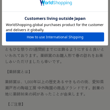
は宮中の婦人や子どもたちの間で行われていた「ひいな
遊び」という人形遊びへと移りかわりました。やがて江
戸時代になると女の子の健やかな成長を願う行事として
広がり、それが現代へと受け継がれています。
【飾る時期について】
雛人形を飾る時期は、立春（
2
月
4
日ごろ）から、遅く
ともひな祭りの
1
週間前までには飾るようにすると良いと
いわれております。薬師窯のお雛人形で春の訪れをお楽
しみいただけましたら幸いです。
【
薬師窯とは
】
薬師窯は、
1,000
年以上の歴史あるやきものの街、愛知県
瀬戸市の陶磁工房 中外陶園の商品ブランドです。創業の
地に薬師如来の祠があったことが由来します。
【ご注意】