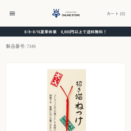
コ
ン
カート
(0)
テ
ン
8/8~8/16夏季休業 8,800円以上で送料無料！
ツ
に
製品番号: 7349
ス
キ
ッ
プ