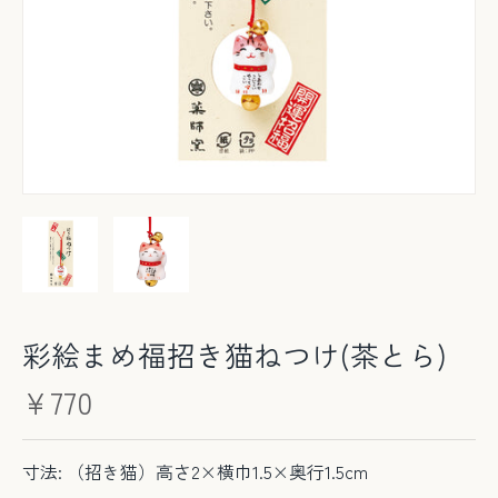
彩絵まめ福招き猫ねつけ(茶とら)
¥770
寸法: （招き猫）高さ2×横巾1.5×奥行1.5cm