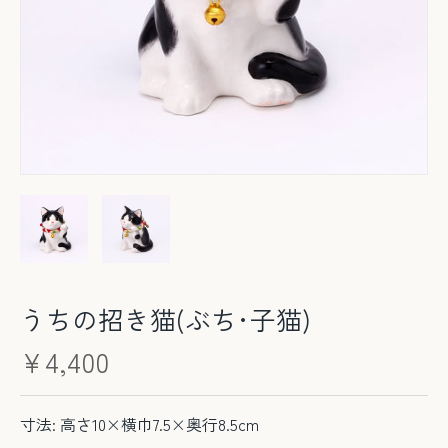
うちの招き猫(ぶち･子猫)
¥4,400
寸法: 高さ10×横巾7.5×奥行8.5cm