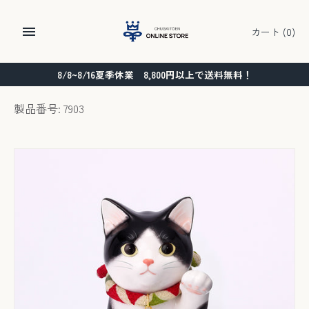
コ
ン
カート
(0)
テ
ン
8/8~8/16夏季休業 8,800円以上で送料無料！
ツ
に
製品番号: 7903
ス
キ
ッ
プ