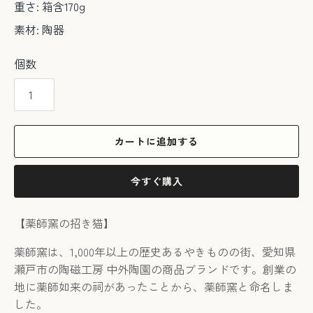
重さ: 箱含170g
素材: 陶器
個数
カートに追加する
今すぐ購入
【薬師窯の招き猫】
薬師窯は、1,000年以上の歴史あるやきものの街、愛知県
瀬戸市の陶磁工房 中外陶園の商品ブランドです。創業の
地に薬師如来の祠があったことから、薬師窯と命名しま
した。