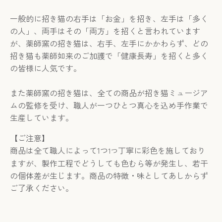
一般的に招き猫の右手は「お金」を招き、左手は「多く
の人」、両手はその「両方」を招くと言われています
が、薬師窯の招き猫は、右手、左手にかかわらず、どの
招き猫も薬師如来のご加護で「健康長寿」を招くと多く
の皆様に人気です。
また薬師窯の招き猫は、全ての商品が招き猫ミュージア
ムの監修を受け、職人が一つひとつ真心を込め手作業で
生産しています。
【ご注意】
商品は全て職人によって
1
つ
丁寧に彩色を施しており
1つ
ますが、製作工程でどうしても色むら等が発生し、若干
の個体差が生じます。商品の特徴・味としてあしからず
ご了承ください。