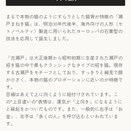
まるで本物の猫のようにすらりとした猫背が特徴の「瀬
戸まねき猫」は、明治30年代後半、海外向けの人形（
セ
トノベルティ）製造に用いられたヨーロッパの石膏型の
技法を応用して誕生しました。
「古瀬戸」は大正後期から昭和初期に生産された瀬戸の
招き猫の中で最もクラッシックなタイプの招き猫。現存
する古瀬戸をモチーフとしており、すっきりと細見で顔
が小さく、本物の猫のプロポーションに近いのが特徴で
す。
目線はあえて上に向くように絵付けされています。こ
の”上目遣いの”表情は、運気が「上向き」になるように
と縁起をかついだものです。また、一般的に右手は「お
金」、左手は「多くの人」を呼び込むといわれていま
す。