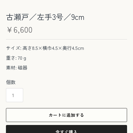
古瀬戸／左手3号／9cm
¥6,600
サイズ: 高さ8.5×横巾4.5×奥行4.5cm
重さ: 70ｇ
素材: 磁器
個数
カートに追加する
今すぐ購入