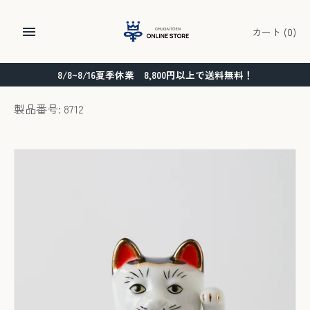
コ
ン
カート
(0)
テ
ン
8/8~8/16夏季休業 8,800円以上で送料無料！
ツ
に
製品番号: 8712
ス
キ
ッ
プ