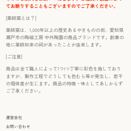
てお断りすることもございますのでご了承ください。
[
薬師窯とは？
]
薬師窯は、
1,000
年以上の歴史あるやきものの街、愛知県
瀬戸市の陶磁工房 中外陶園の商品ブランドです。創業の
地に薬師如来の祠があったことが由来します。
[
ご注意
]
商品は全て職人によって
1
つ
丁寧に彩色を施しており
1つ
ますが、製作工程でどうしても色むら等が発生し、若干
の個体差が生じます。商品の特徴・味としてあしからず
ご了承ください。
運営会社
お問い合わせ