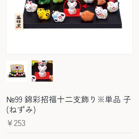
№99 錦彩招福十二支飾り※単品 子
(ねずみ)
¥253