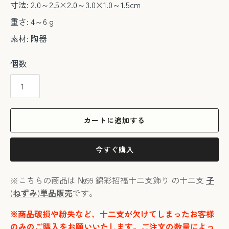
寸法: 2.0～2.5×2.0～3.0×1.0～1.5cm
重さ: 4～6ｇ
素材: 陶器
個数
カートに追加する
今すぐ購入
※こちらの商品は №99 錦彩招福十二支飾り の十二支
子
(
ねずみ
)
単品販売
です。
※商品破損や紛失など、十二支が欠けてしまったお客様
のみのご購入をお願いいたします。ご注文の数量によっ