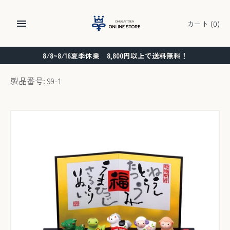
コ
ン
カート
(0)
テ
ン
8/8~8/16夏季休業 8,800円以上で送料無料！
ツ
に
製品番号: 99-1
ス
キ
ッ
プ