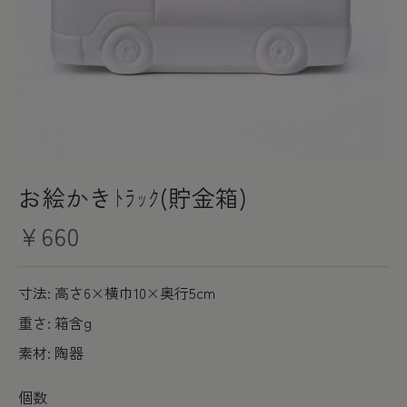
お絵かきﾄﾗｯｸ(貯金箱)
¥660
寸法: 高さ6×横巾10×奥行5cm
重さ: 箱含g
素材: 陶器
個数