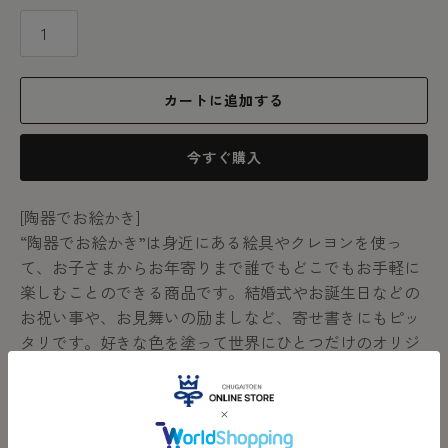
カートに追加する
今すぐ購入
[
陶器でお絵かき]
“
陶器でお絵かき
”は身近にある絵具やクレヨンを使っ
て、お子さまからお年寄りまで誰でもどこでもお手軽に
楽しむことのできる商品です。結婚式やお誕生日などの
お祝い事や、お見舞いの励ましなど、寄せ書きにもピッ
タリです。好きな色を塗って世界にひとつだけのオリジ
ナルアイテムをお楽しみください！
絵付け参考例