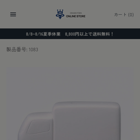
コ
ン
カート
(0)
テ
ン
8/8~8/16夏季休業 8,800円以上で送料無料！
ツ
に
製品番号: 1083
ス
キ
ッ
プ