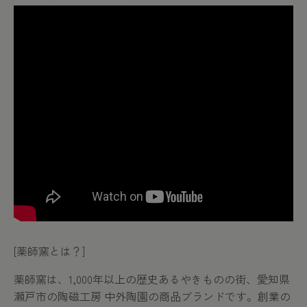
[
薬師窯とは？
]
薬師窯は、
1,000
年以上の歴史あるやきものの街、愛知県
瀬戸市の陶磁工房 中外陶園の商品ブランドです。創業の