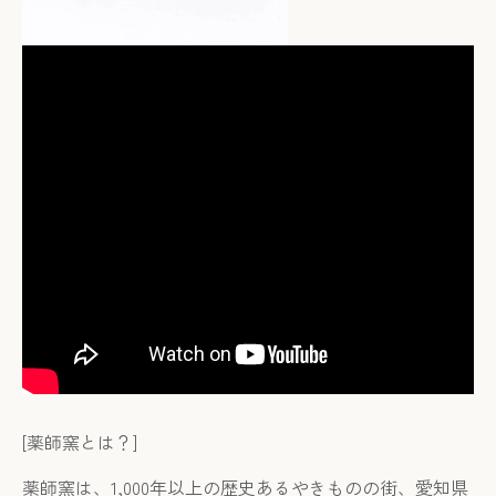
[
薬師窯とは？
]
薬師窯は、
1,000
年以上の歴史あるやきものの街、愛知県