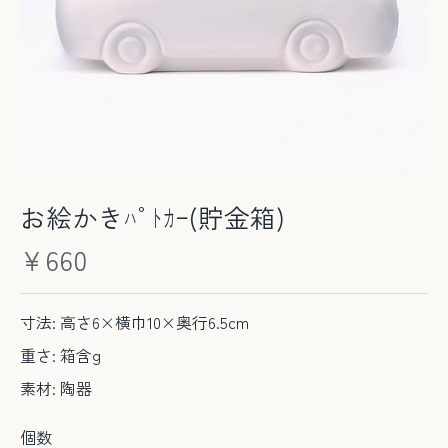
お絵かきﾊﾟﾄｶｰ(貯金箱)
¥660
寸法: 高さ6×横巾10×奥行6.5cm
重さ: 箱含g
素材: 陶器
個数