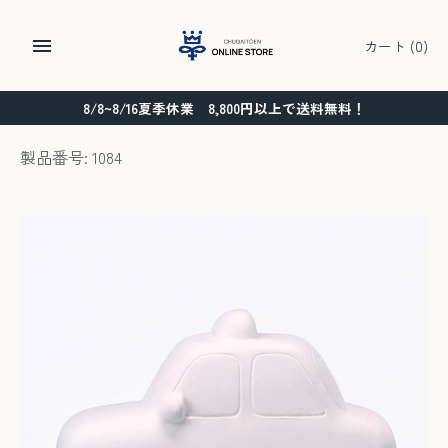
コ
ン
カート
(0)
テ
ン
8/8~8/16夏季休業 8,800円以上で送料無料！
ツ
に
製品番号: 1084
ス
キ
ッ
プ